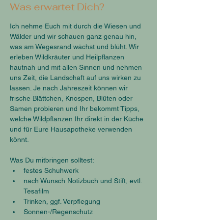
Was erwartet Dich?
Ich nehme Euch mit durch die Wiesen und 
Wälder und wir schauen ganz genau hin, 
was am Wegesrand wächst und blüht. Wir 
erleben Wildkräuter und Heilpflanzen 
hautnah und mit allen Sinnen und nehmen 
uns Zeit, die Landschaft auf uns wirken zu 
lassen. Je nach Jahreszeit können wir 
frische Blättchen, Knospen, Blüten oder 
Samen probieren und Ihr bekommt Tipps, 
welche Wildpflanzen Ihr direkt in der Küche 
und für Eure Hausapotheke verwenden 
könnt.
Was Du mitbringen solltest:
festes Schuhwerk
nach Wunsch Notizbuch und Stift, evtl. 
Tesafilm
Trinken, ggf. Verpflegung
Sonnen-/Regenschutz