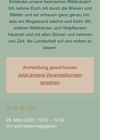
Entdecke unsere heimischen Wildkräuter!
Ich nehme Euch mit durch die Wiesen und
Wälder und wir schauen ganz genau hin,
was am Wegesrand wächst und blüht. Wir
erleben Wildkräuter und Heilpflanzen
hautnah und mit allen Sinnen und nehmen
uns Zeit, die Landschaft auf uns wirken zu
lassen.
Anmeldung geschlossen
Jetzt andere Veranstaltungen
ansehen
Zeit & Ort
28. März 2025, 10:00 – 14:00
Ort wird bekanntgegeben