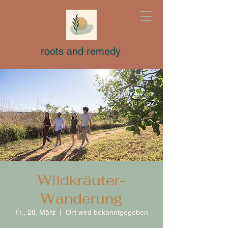
roots and remedy
Wildkräuter-
Wanderung
Fr., 28. März
  |  
Ort wird bekanntgegeben