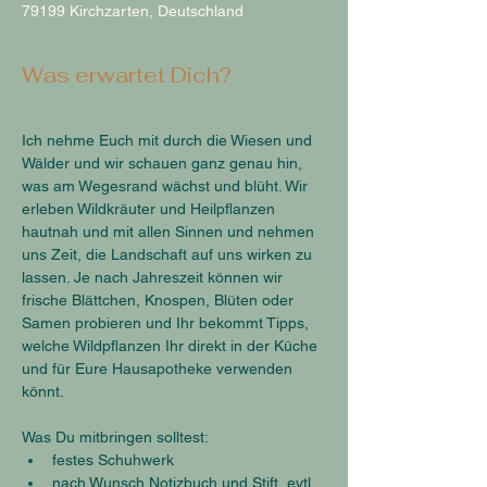
79199 Kirchzarten, Deutschland
Was erwartet Dich?
Ich nehme Euch mit durch die Wiesen und 
Wälder und wir schauen ganz genau hin, 
was am Wegesrand wächst und blüht. Wir 
erleben Wildkräuter und Heilpflanzen 
hautnah und mit allen Sinnen und nehmen 
uns Zeit, die Landschaft auf uns wirken zu 
lassen. Je nach Jahreszeit können wir 
frische Blättchen, Knospen, Blüten oder 
Samen probieren und Ihr bekommt Tipps, 
welche Wildpflanzen Ihr direkt in der Küche 
und für Eure Hausapotheke verwenden 
könnt.
Was Du mitbringen solltest:
festes Schuhwerk
nach Wunsch Notizbuch und Stift, evtl. 