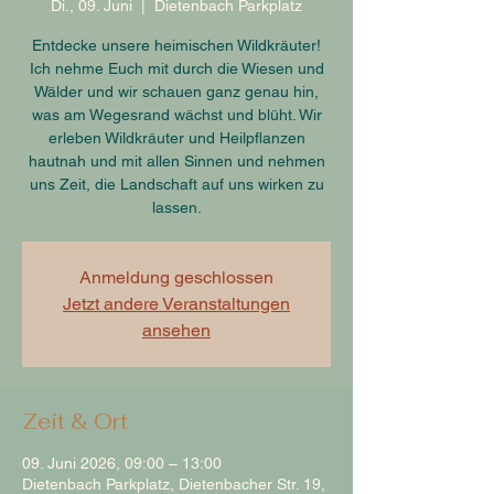
Di., 09. Juni
  |  
Dietenbach Parkplatz
Entdecke unsere heimischen Wildkräuter!
Ich nehme Euch mit durch die Wiesen und
Wälder und wir schauen ganz genau hin,
was am Wegesrand wächst und blüht. Wir
erleben Wildkräuter und Heilpflanzen
hautnah und mit allen Sinnen und nehmen
uns Zeit, die Landschaft auf uns wirken zu
lassen.
Anmeldung geschlossen
Jetzt andere Veranstaltungen
ansehen
Zeit & Ort
09. Juni 2026, 09:00 – 13:00
Dietenbach Parkplatz, Dietenbacher Str. 19,