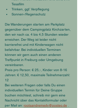
Tesafilm
Trinken, ggf. Verpflegung
Sonnen-/Regenschutz
Die Wanderungen starten am Parkplatz 
gegenüber dem Campingplatz Kirchzarten, 
den wir nach ca. 4 bis 4,5 Stunden wieder 
erreichen. Der Weg ist leider nicht 
barrierefrei und mit Kinderwagen nicht 
befahrbar. Bei individuellen Terminen 
können wir gern auch einen anderen 
Treffpunkt in Freiburg oder Umgebung 
vereinbaren.
Preis pro Person: € 25,-, Kinder von 8-16 
Jahren: € 12,50, maximale Teilnehmerzahl: 
12
Bei weiteren Fragen oder falls Du einen 
individuellen Termin für Deine Gruppe 
buchen möchtest, schreib mir gern eine 
Nachricht über das Kontaktformular oder 
per Mail an: 
rootsandremedy@posteo.de
 .