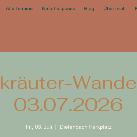
Alle Termine
Naturheilpraxis
Blog
Über mich
dkräuter-Wande
03.07.2026
Fr., 03. Juli
  |  
Dietenbach Parkplatz