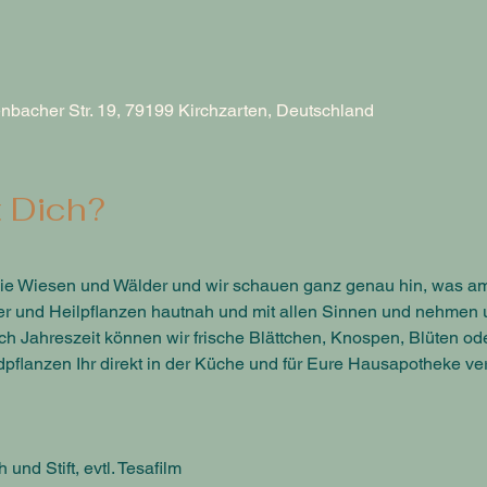
nbacher Str. 19, 79199 Kirchzarten, Deutschland
 Dich?
die Wiesen und Wälder und wir schauen ganz genau hin, was 
ter und Heilpflanzen hautnah und mit allen Sinnen und nehmen u
ch Jahreszeit können wir frische Blättchen, Knospen, Blüten od
pflanzen Ihr direkt in der Küche und für Eure Hausapotheke v
nd Stift, evtl. Tesafilm