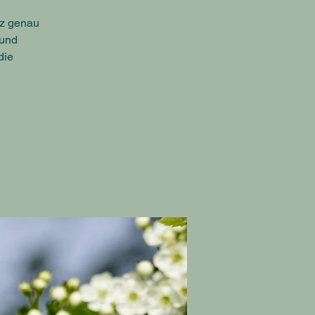
nz genau
 und
die