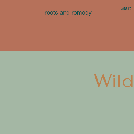
Start
roots and remedy
Wil