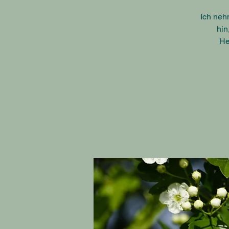
Ich neh
hin
He