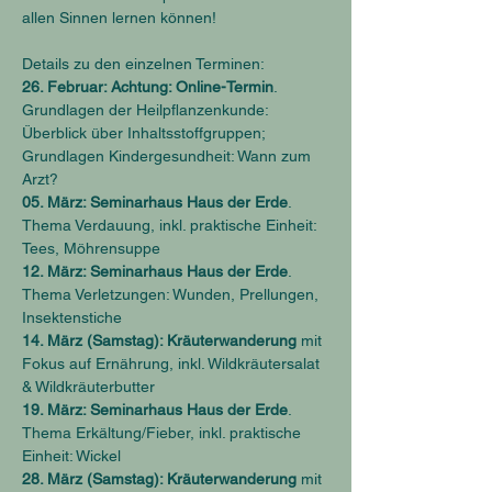
allen Sinnen lernen können!
Details zu den einzelnen Terminen:
26. Februar: Achtung: Online-Termin
. 
Grundlagen der Heilpflanzenkunde: 
Überblick über Inhaltsstoffgruppen; 
Grundlagen Kindergesundheit: Wann zum 
Arzt?
05. März: Seminarhaus Haus der Erde
. 
Thema Verdauung, inkl. praktische Einheit: 
Tees, Möhrensuppe
12. März: Seminarhaus Haus der Erde
. 
Thema Verletzungen: Wunden, Prellungen, 
Insektenstiche
14. März (Samstag): Kräuterwanderung
 mit 
Fokus auf Ernährung, inkl. Wildkräutersalat 
& Wildkräuterbutter
19. März: Seminarhaus Haus der Erde
. 
Thema Erkältung/Fieber, inkl. praktische 
Einheit: Wickel
28. März (Samstag): Kräuterwanderung
 mit 