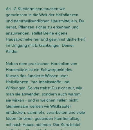
An 12 Kursterminen tauchen wir 
gemeinsam in die Welt der Heilpflanzen 
und naturheilkundlichen Hausmittel ein. Du 
lernst, Pflanzen sicher zu erkennen und 
anzuwenden, stellst Deine eigene 
Hausapotheke her und gewinnst Sicherheit 
im Umgang mit Erkrankungen Deiner 
Kinder.
Neben dem praktischen Herstellen von 
Hausmitteln ist ein Schwerpunkt des 
Kurses das fundierte Wissen über 
Heilpflanzen, ihre Inhaltsstoffe und 
Wirkungen. So verstehst Du nicht nur, wie 
man sie anwendet, sondern auch warum 
sie wirken - und in welchen Fällen nicht.
Gemeinsam werden wir Wildkräuter 
entdecken, sammeln, verarbeiten und viele 
Ideen für einen gesunden Familienalltag 
mit nach Hause nehmen. Der Kurs bietet 