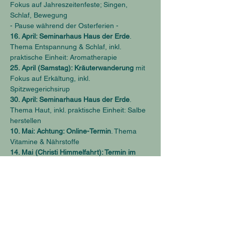
Fokus auf Jahreszeitenfeste; Singen, 
Schlaf, Bewegung
- Pause während der Osterferien -
16. April: Seminarhaus Haus der Erde
. 
Thema Entspannung & Schlaf, inkl. 
praktische Einheit: Aromatherapie
25. April (Samstag): Kräuterwanderung
 mit 
Fokus auf Erkältung, inkl. 
Spitzwegerichsirup
30. April: Seminarhaus Haus der Erde
. 
Thema Haut, inkl. praktische Einheit: Salbe 
herstellen
10. Mai: Achtung: Online-Termin
. Thema 
Vitamine & Nährstoffe
14. Mai (Christi Himmelfahrt): Termin im 
Freien
, Thema Waldbaden mit Kindern
21. Mai: Seminarhaus Haus der Erde
. 
Thema Eltern-/Mama-Gesundheit, inkl. 
praktische Einheit: Entspannung, 
Wildkräuterküche