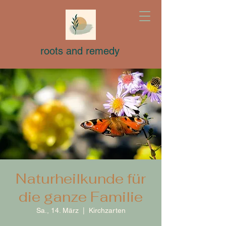
roots and remedy
Naturheilkunde für
die ganze Familie
Sa., 14. März
  |  
Kirchzarten