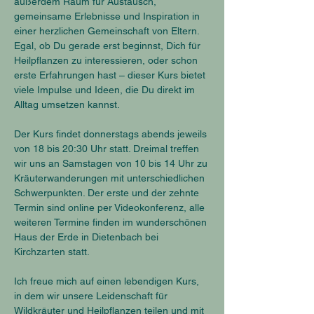
außerdem Raum für Austausch, 
gemeinsame Erlebnisse und Inspiration in 
einer herzlichen Gemeinschaft von Eltern. 
Egal, ob Du gerade erst beginnst, Dich für 
Heilpflanzen zu interessieren, oder schon 
erste Erfahrungen hast – dieser Kurs bietet 
viele Impulse und Ideen, die Du direkt im 
Alltag umsetzen kannst.
Der Kurs findet donnerstags abends jeweils 
von 18 bis 20:30 Uhr statt. Dreimal treffen 
wir uns an Samstagen von 10 bis 14 Uhr zu 
Kräuterwanderungen mit unterschiedlichen 
Schwerpunkten. Der erste und der zehnte 
Termin sind online per Videokonferenz, alle 
weiteren Termine finden im wunderschönen 
Haus der Erde in Dietenbach bei 
Kirchzarten statt.
Ich freue mich auf einen lebendigen Kurs, 
in dem wir unsere Leidenschaft für 
Wildkräuter und Heilpflanzen teilen und mit 