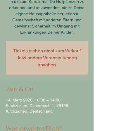
In diesem Kurs lernst Du Heilpflanzen zu
erkennen und anzuwenden, stellst Deine
eigene Hausapotheke her, erlebst
Gemeinschaft mit anderen Eltern und
gewinnst Sicherheit im Umgang mit
Erkrankungen Deiner Kinder.
Tickets stehen nicht zum Verkauf
Jetzt andere Veranstaltungen
ansehen
Zeit & Ort
14. März 2026, 10:00 – 14:00
Kirchzarten, Dietenbach 1, 79199
Kirchzarten, Deutschland
Was erwartet Dich?