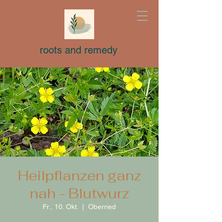
roots and remedy
Heilpflanzen ganz
nah - Blutwurz
Fr., 10. Okt.
  |  
Oberried