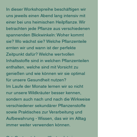
In dieser Workshopreihe beschäftigen wir 
uns jeweils einen Abend lang intensiv mit 
einer bei uns heimischen Heilpflanze. Wir 
betrachten jede Pflanze aus verschiedenen 
spannenden Blickwinkeln: Woher kommt 
sie? Wo wächst sie? Welche Pflanzenteile 
ernten wir und wann ist der perfekte 
Zeitpunkt dafür? Welche wertvollen 
Inhaltsstoffe sind in welchen Pflanzenteilen 
enthalten, welche sind mit Vorsicht zu 
genießen und wie können wir sie optimal 
für unsere Gesundheit nutzen?
Im Laufe der Monate lernen wir so nicht 
nur unsere Wildkräuter besser kennen, 
sondern auch nach und nach die Wirkweise 
verschiedener sekundärer Pflanzenstoffe 
sowie Praktisches zur Verarbeitung und 
Aufbewahrung - Wissen, das wir im Alltag 
immer weiter verwenden können.