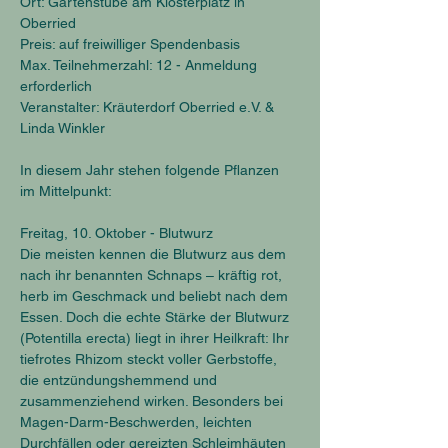
Ort: Gartenstube am Klosterplatz in 
Oberried
Preis: auf freiwilliger Spendenbasis
Max. Teilnehmerzahl: 12 - Anmeldung 
erforderlich
Veranstalter: Kräuterdorf Oberried e.V. & 
Linda Winkler
In diesem Jahr stehen folgende Pflanzen 
im Mittelpunkt:
Freitag, 10. Oktober - Blutwurz
Die meisten kennen die Blutwurz aus dem 
nach ihr benannten Schnaps – kräftig rot, 
herb im Geschmack und beliebt nach dem 
Essen. Doch die echte Stärke der Blutwurz 
(Potentilla erecta) liegt in ihrer Heilkraft: Ihr 
tiefrotes Rhizom steckt voller Gerbstoffe, 
die entzündungshemmend und 
zusammenziehend wirken. Besonders bei 
Magen-Darm-Beschwerden, leichten 
Durchfällen oder gereizten Schleimhäuten 