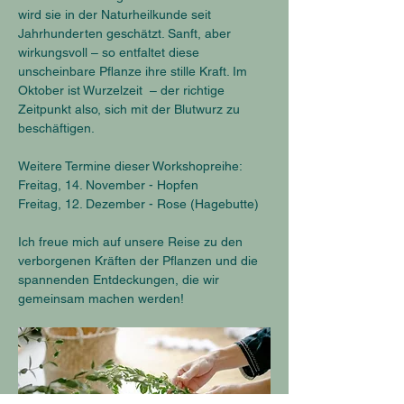
wird sie in der Naturheilkunde seit 
Jahrhunderten geschätzt. Sanft, aber 
wirkungsvoll – so entfaltet diese 
unscheinbare Pflanze ihre stille Kraft. Im 
Oktober ist Wurzelzeit  – der richtige 
Zeitpunkt also, sich mit der Blutwurz zu 
beschäftigen.
Weitere Termine dieser Workshopreihe:
Freitag, 14. November - Hopfen
Freitag, 12. Dezember - Rose (Hagebutte)
Ich freue mich auf unsere Reise zu den 
verborgenen Kräften der Pflanzen und die 
spannenden Entdeckungen, die wir 
gemeinsam machen werden!