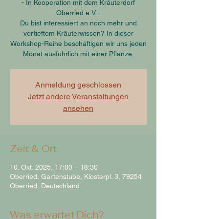
- In Kooperation mit dem Kräuterdorf
Oberried e.V. -
Du bist interessiert an noch mehr und
vertieftem Kräuterwissen? In dieser
Workshop-Reihe beschäftigen wir uns jeden
Monat ausführlich mit einer Pflanze.
Anmeldung geschlossen
Jetzt andere Veranstaltungen
ansehen
Zeit & Ort
10. Okt. 2025, 17:00 – 18:30
Oberried, Gartenstube, Klosterpl. 3, 79254
Oberried, Deutschland
Was erwartet Dich?